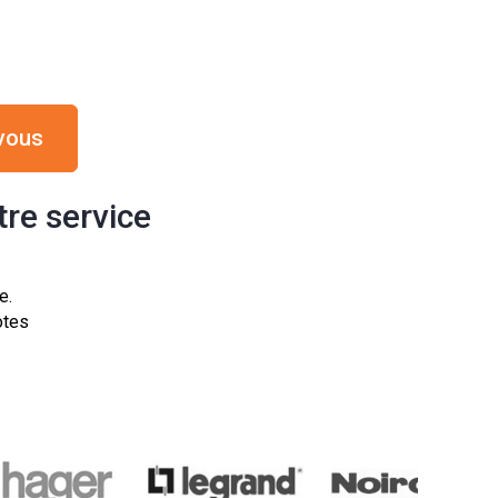
vous
tre service
e.
tes