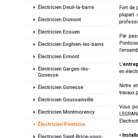
Électricien Deuil-la-barre
Fort de 
plupart
Électricien Domont
professi
Électricien Ecouen
Par pass
Pontoise
Électricien Enghien-les-bains
l'ensemb
Électricien Ermont
L'
entrep
Électricien Garges-lès-
en électr
Gonesse
Notre en
Électricien Gonesse
travaux p
Électricien Goussainville
Vous pou
Électricien Montmorency
LEGRAN
Electric
Électricien Pontoise
• Instal
Électricien Saint-Brice-sous-