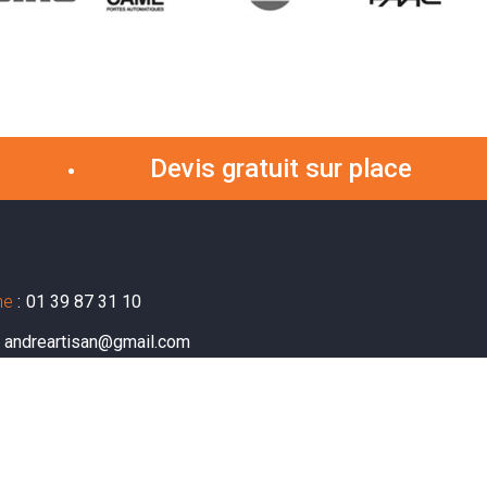
Devis gratuit sur place
ne
:
01 39 87 31 10
andreartisan@gmail.com
:
2, avenue Marie Laurent
95400 Villiers-le-Bel
:
Du Lundi au Samedi de
07h
à
22h