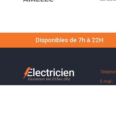
Disponibles de 7h à 22H
Télépho
E-mail
:
Adresse
Copyright © 2021.
Site créé par
MyBusiness Klyde
Horaires