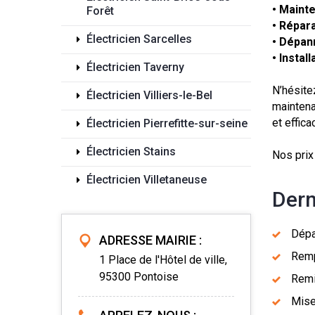
• Maint
Forêt
• Répara
Électricien Sarcelles
• Dépa
• Instal
Électricien Taverny
N’hésite
Électricien Villiers-le-Bel
maintena
et effic
Électricien Pierrefitte-sur-seine
Électricien Stains
Nos prix
Électricien Villetaneuse
Dern
Dépa
ADRESSE MAIRIE :
Remp
1 Place de l'Hôtel de ville,
95300 Pontoise
Remi
Mise